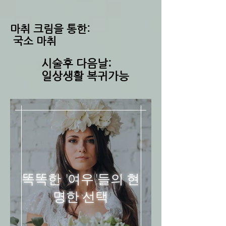
​마취 크림을 통한:
​ 국소 마취
시술후 다음날:
​일상생활 복귀가능
똑똑한 '여우'들의 현
명한 선택