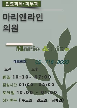
진료과목: 피부과
마리앤라인
의원
M
arie
&
Lin
e
02 - 718 - 8000
대표번호:
​ 오전 오후
평일
10:30~ 07:00
​점심시간
01:00~ 02:00
토요일
10:00 ~ 01:00
정기휴무
(
수요일, 일요일, 공휴일
)