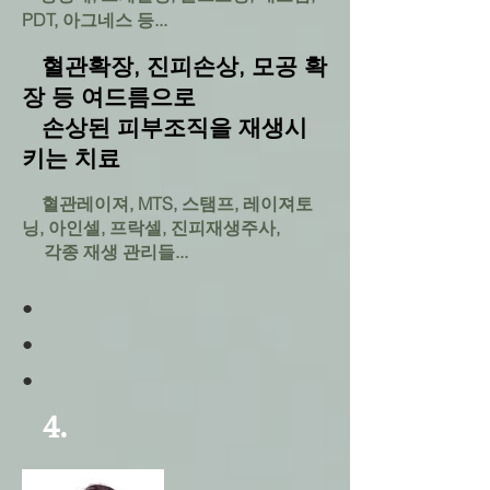
PDT, 아그네스 등...
혈관확장, 진피손상, 모공 확
장 등 여드름으로
손상된 피부조직을 재생시
키는 치료
혈관레이져, MTS, 스탬프, 레이져토
​
닝, 아인셀, 프락셀, 진피재생주사,
각종 재생 관리들...
​●
​●
​●
4.