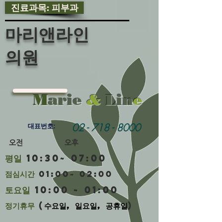
진료과목: 피부과
마리앤라인
의원
M
arie
&
Lin
e
02 - 718 - 8000
대표번호:
​ 오전 오후
평일
10:30~ 07:00
​점심시간
01:00~ 02:00
토요일
10:00 ~ 01:00
정기휴무
(
수요일, 일요일, 공휴일
)