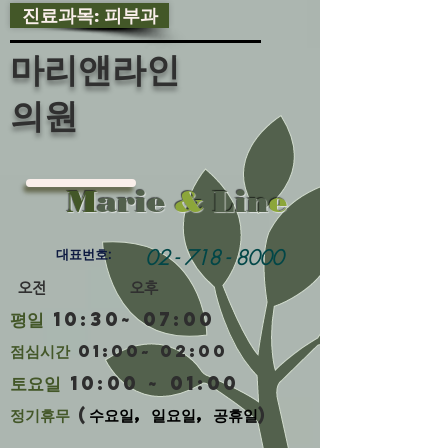
진료과목: 피부과
마리앤라인
의원
M
arie
&
Lin
e
02 - 718 - 8000
대표번호:
​ 오전 오후
평일
10:30~ 07:00
​점심시간
01:00~ 02:00
토요일
10:00 ~ 01:00
정기휴무
(
수요일, 일요일, 공휴일
)