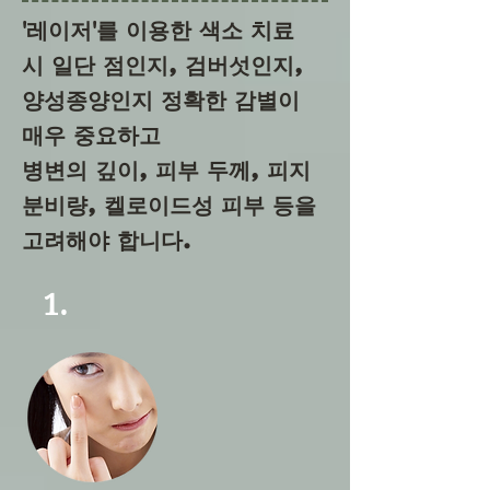
'레이저'
​를 이용한 색소 치료
시 일단 점인지, 검버섯인지,
양성종양인지 정확한 감별이
매우 중요하고
병변의 깊이, 피부 두께, 피지
분비량, 켈로이드성 피부 등을
고려해야 합니다.
1.