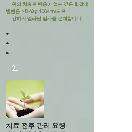
위의 치료로 반응이 없는 깊은 회갈색
병변은 ND-Yag 1064nm으로
강하게
멜라닌 입자를 분쇄합니다.
​●
​●
​●
2.
치료 전후 관리 요령